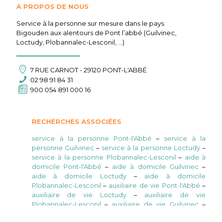
A PROPOS DE NOUS
Service à la personne sur mesure dans le pays
Bigouden aux alentours de Pont l’abbé (Guilvinec,
Loctudy, Plobannalec-Lesconil, …)
7 RUE CARNOT - 29120 PONT-L'ABBÉ
02 98 91 84 31
900 054 891 000 16
RECHERCHES ASSOCIÉES
service à la personne Pont-l'Abbé
–
service à la
personne Guilvinec
–
service à la personne Loctudy
–
service à la personne Plobannalec-Lesconil
–
aide à
domicile Pont-l'Abbé
–
aide à domicile Guilvinec
–
aide à domicile Loctudy
–
aide à domicile
Plobannalec-Lesconil
–
auxiliaire de vie Pont-l'Abbé
–
auxiliaire de vie Loctudy
–
auxiliaire de vie
Plobannalec-Lesconil
–
auxiliaire de vie Guilvinec
–
aide au ménage à domicile Guilvinec
–
aide au